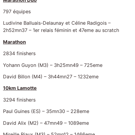
797 équipes
Ludivine Balluais-Delaunay et Céline Radigois –
2h52mn37 – 1er relais féminin et 47eme au scratch
Marathon
2834 finishers
Yohann Guyon (M3) – 3h25mn49 – 725eme
David Billon (M4) – 3h44mn27 – 1232eme
10km Lamotte
3294 finishers
Paul Guines (ES) – 35mn30 – 228eme
David Alix (M2) – 47mn49 – 1089eme
Mireille Riaux (M3) – 52mn12 – 1466eme