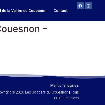
il de la Vallée du Couesnon
Contact
 Couesnon –
Mentions légales
pyright © 2026 Les Joggers du Couesnon | Tous
droits réservés